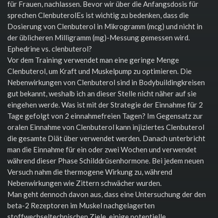
für Frauen, nachlassen. Bevor wir über die Anfangsdosis für
sprechen ClenbuterolEs ist wichtig zu bedenken, dass die
Dosierung von Clenbuterol in Mikrogramm (mcg) und nicht in
der üblicheren Milligramm (mg)-Messung gemessen wird.
Ephedrine vs. clenbuterol?
Vor dem Training verwendet man eine geringe Menge
Clenbuterol, um Kraft und Muskelpump zu optimieren. Die
Nebenwirkungen von Clenbuterol sind in Bodybuildingkreisen
gut bekannt, weshalb ich an dieser Stelle nicht näher auf sie
eingehen werde. Was ist mit der Strategie der Einnahme für 2
Tage gefolgt von 2 einnahmefreien Tagen? Im Gegensatz zur
oralen Einnahme von Clenbuterol kann injiziertes Clenbuterol
die gesamte Diät über verwendet werden. Danach unterbricht
man die Einnahme für ein oder zwei Wochen und verwendet
während dieser Phase Schilddrüsenhormone. Bei jedem neuen
Versuch nahm die thermogene Wirkung zu, während
Nebenwirkungen wie Zittern schwächer wurden.
Man geht dennoch davon aus, dass eine Untersuchung der den
beta-2 Rezeptoren im Muskel nachgelagerten
stoffwechseltechnischen Ziele, einige potentielle